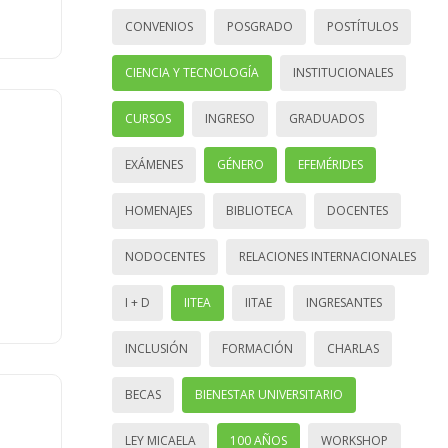
CONVENIOS
POSGRADO
POSTÍTULOS
CIENCIA Y TECNOLOGÍA
INSTITUCIONALES
CURSOS
INGRESO
GRADUADOS
EXÁMENES
GÉNERO
EFEMÉRIDES
HOMENAJES
BIBLIOTECA
DOCENTES
NODOCENTES
RELACIONES INTERNACIONALES
I + D
IITEA
IITAE
INGRESANTES
INCLUSIÓN
FORMACIÓN
CHARLAS
BECAS
BIENESTAR UNIVERSITARIO
LEY MICAELA
100 AÑOS
WORKSHOP