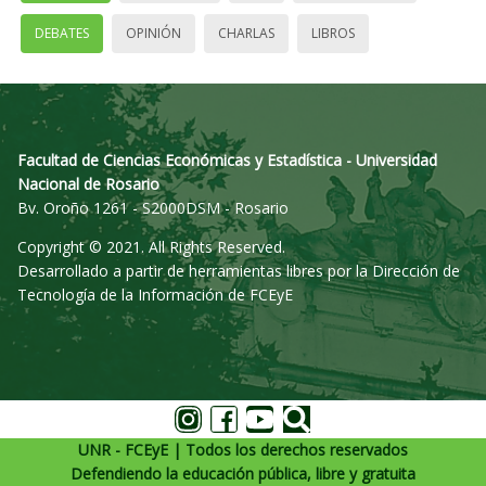
DEBATES
OPINIÓN
CHARLAS
LIBROS
Facultad de Ciencias Económicas y Estadística - Universidad
Nacional de Rosario
Bv. Oroño 1261 - S2000DSM - Rosario
Copyright © 2021. All Rights Reserved.
Desarrollado a partir de herramientas libres por la Dirección de
Tecnología de la Información de FCEyE
UNR - FCEyE | Todos los derechos reservados
Defendiendo la educación pública, libre y gratuita