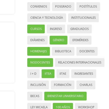
CONVENIOS
POSGRADO
POSTÍTULOS
CIENCIA Y TECNOLOGÍA
INSTITUCIONALES
CURSOS
INGRESO
GRADUADOS
EXÁMENES
GÉNERO
EFEMÉRIDES
HOMENAJES
BIBLIOTECA
DOCENTES
NODOCENTES
RELACIONES INTERNACIONALES
I + D
IITEA
IITAE
INGRESANTES
INCLUSIÓN
FORMACIÓN
CHARLAS
BECAS
BIENESTAR UNIVERSITARIO
LEY MICAELA
100 AÑOS
WORKSHOP