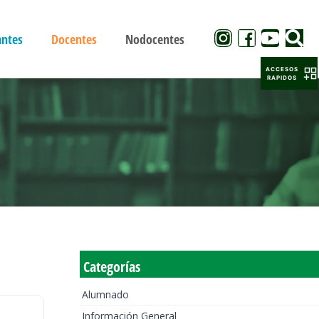
antes
Docentes
Nodocentes
ACCESOS
RAPIDOS
Categorías
Alumnado
Información General