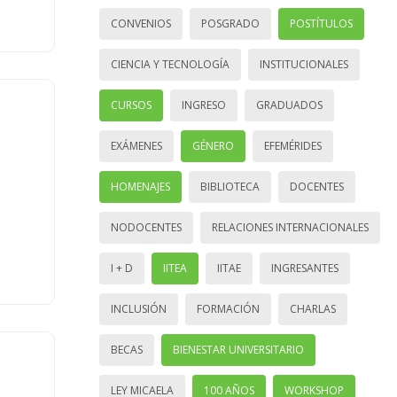
CONVENIOS
POSGRADO
POSTÍTULOS
CIENCIA Y TECNOLOGÍA
INSTITUCIONALES
CURSOS
INGRESO
GRADUADOS
EXÁMENES
GÉNERO
EFEMÉRIDES
HOMENAJES
BIBLIOTECA
DOCENTES
NODOCENTES
RELACIONES INTERNACIONALES
I + D
IITEA
IITAE
INGRESANTES
INCLUSIÓN
FORMACIÓN
CHARLAS
BECAS
BIENESTAR UNIVERSITARIO
LEY MICAELA
100 AÑOS
WORKSHOP