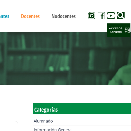
antes
Docentes
Nodocentes
ACCESOS
RAPIDOS
Categorías
Alumnado
Información General