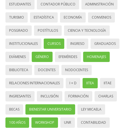
ESTUDIANTES
CONTADOR PÚBLICO
ADMINISTRACIÓN
TURISMO
ESTADÍSTICA
ECONOMÍA
CONVENIOS
POSGRADO
POSTÍTULOS
CIENCIA Y TECNOLOGÍA
INSTITUCIONALES
CURSOS
INGRESO
GRADUADOS
EXÁMENES
GÉNERO
EFEMÉRIDES
HOMENAJES
BIBLIOTECA
DOCENTES
NODOCENTES
RELACIONES INTERNACIONALES
I + D
IITEA
IITAE
INGRESANTES
INCLUSIÓN
FORMACIÓN
CHARLAS
BECAS
BIENESTAR UNIVERSITARIO
LEY MICAELA
100 AÑOS
WORKSHOP
UNR
CONTABILIDAD