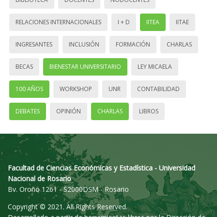
RELACIONES INTERNACIONALES
I + D
IITEA
IITAE
INGRESANTES
INCLUSIÓN
FORMACIÓN
CHARLAS
BECAS
BIENESTAR UNIVERSITARIO
LEY MICAELA
100 AÑOS
WORKSHOP
UNR
CONTABILIDAD
DEBATES
OPINIÓN
CHARLAS
LIBROS
Facultad de Ciencias Económicas y Estadística - Universidad
Nacional de Rosario
Bv. Oroño 1261 - S2000DSM - Rosario
Copyright © 2021. All Rights Reserved.