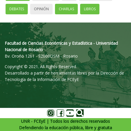
DEBATES
OPINIÓN
CHARLAS
LIBROS
Facultad de Ciencias Económicas y Estadística - Universidad
Nacional de Rosario
Bv. Oroño 1261 - S2000DSM - Rosario
Copyright © 2021. All Rights Reserved.
Desarrollado a partir de herramientas libres por la Dirección de
Tecnología de la Información de FCEyE
UNR - FCEyE | Todos los derechos reservados
Defendiendo la educación pública, libre y gratuita