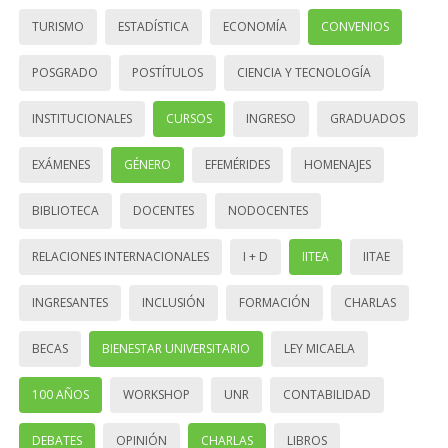
TURISMO
ESTADÍSTICA
ECONOMÍA
CONVENIOS
POSGRADO
POSTÍTULOS
CIENCIA Y TECNOLOGÍA
INSTITUCIONALES
CURSOS
INGRESO
GRADUADOS
EXÁMENES
GÉNERO
EFEMÉRIDES
HOMENAJES
BIBLIOTECA
DOCENTES
NODOCENTES
RELACIONES INTERNACIONALES
I + D
IITEA
IITAE
INGRESANTES
INCLUSIÓN
FORMACIÓN
CHARLAS
BECAS
BIENESTAR UNIVERSITARIO
LEY MICAELA
100 AÑOS
WORKSHOP
UNR
CONTABILIDAD
DEBATES
OPINIÓN
CHARLAS
LIBROS