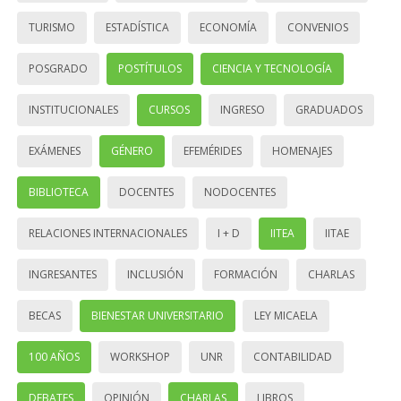
TURISMO
ESTADÍSTICA
ECONOMÍA
CONVENIOS
POSGRADO
POSTÍTULOS
CIENCIA Y TECNOLOGÍA
INSTITUCIONALES
CURSOS
INGRESO
GRADUADOS
EXÁMENES
GÉNERO
EFEMÉRIDES
HOMENAJES
BIBLIOTECA
DOCENTES
NODOCENTES
RELACIONES INTERNACIONALES
I + D
IITEA
IITAE
INGRESANTES
INCLUSIÓN
FORMACIÓN
CHARLAS
BECAS
BIENESTAR UNIVERSITARIO
LEY MICAELA
100 AÑOS
WORKSHOP
UNR
CONTABILIDAD
DEBATES
OPINIÓN
CHARLAS
LIBROS