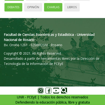
DEBATES
OPINIÓN
CHARLAS
LIBROS
Facultad de Ciencias Económicas y Estadística - Universidad
Nacional de Rosario
Bv. Oroño 1261 - S2000DSM - Rosario
Copyright © 2021. All Rights Reserved.
Desarrollado a partir de herramientas libres por la Dirección de
Tecnología de la Información de FCEyE
UNR - FCEyE | Todos los derechos reservados
Defendiendo la educación pública, libre y gratuita