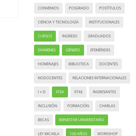
CONVENIOS
POSGRADO
POSTÍTULOS
CIENCIA Y TECNOLOGÍA
INSTITUCIONALES
CURSOS
INGRESO
GRADUADOS
EXÁMENES
GÉNERO
EFEMÉRIDES
HOMENAJES
BIBLIOTECA
DOCENTES
NODOCENTES
RELACIONES INTERNACIONALES
I + D
IITEA
IITAE
INGRESANTES
INCLUSIÓN
FORMACIÓN
CHARLAS
BECAS
BIENESTAR UNIVERSITARIO
LEY MICAELA
100 AÑOS
WORKSHOP