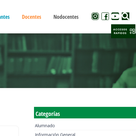
antes
Docentes
Nodocentes
ACCESOS
RAPIDOS
Categorías
Alumnado
Información General