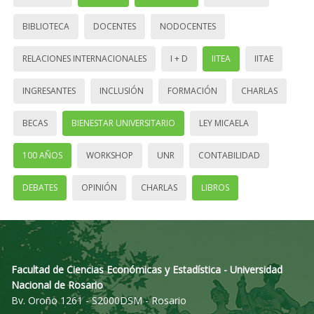
BIBLIOTECA
DOCENTES
NODOCENTES
RELACIONES INTERNACIONALES
I + D
IITEA
IITAE
INGRESANTES
INCLUSIÓN
FORMACIÓN
CHARLAS
BECAS
BIENESTAR UNIVERSITARIO
LEY MICAELA
100 AÑOS
WORKSHOP
UNR
CONTABILIDAD
DEBATES
OPINIÓN
CHARLAS
LIBROS
Facultad de Ciencias Económicas y Estadística - Universidad
Nacional de Rosario
Bv. Oroño 1261 - S2000DSM - Rosario