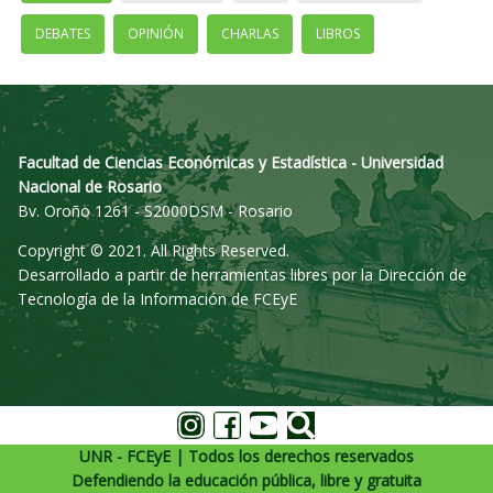
DEBATES
OPINIÓN
CHARLAS
LIBROS
Facultad de Ciencias Económicas y Estadística - Universidad
Nacional de Rosario
Bv. Oroño 1261 - S2000DSM - Rosario
Copyright © 2021. All Rights Reserved.
Desarrollado a partir de herramientas libres por la Dirección de
Tecnología de la Información de FCEyE
UNR - FCEyE | Todos los derechos reservados
Defendiendo la educación pública, libre y gratuita