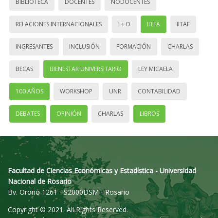
BIBLIOTECA
DOCENTES
NODOCENTES
RELACIONES INTERNACIONALES
I + D
IITEA
IITAE
INGRESANTES
INCLUSIÓN
FORMACIÓN
CHARLAS
BECAS
BIENESTAR UNIVERSITARIO
LEY MICAELA
100 AÑOS
WORKSHOP
UNR
CONTABILIDAD
DEBATES
OPINIÓN
CHARLAS
LIBROS
Facultad de Ciencias Económicas y Estadística - Universidad
Nacional de Rosario
Bv. Oroño 1261 - S2000DSM - Rosario
Copyright © 2021. All Rights Reserved.