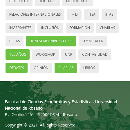
BIBLIOTECA
DOCENTES
NODOCENTES
RELACIONES INTERNACIONALES
I + D
IITEA
IITAE
INGRESANTES
INCLUSIÓN
FORMACIÓN
CHARLAS
BECAS
BIENESTAR UNIVERSITARIO
LEY MICAELA
100 AÑOS
WORKSHOP
UNR
CONTABILIDAD
DEBATES
OPINIÓN
CHARLAS
LIBROS
Facultad de Ciencias Económicas y Estadística - Universidad
Nacional de Rosario
Bv. Oroño 1261 - S2000DSM - Rosario
Copyright © 2021. All Rights Reserved.