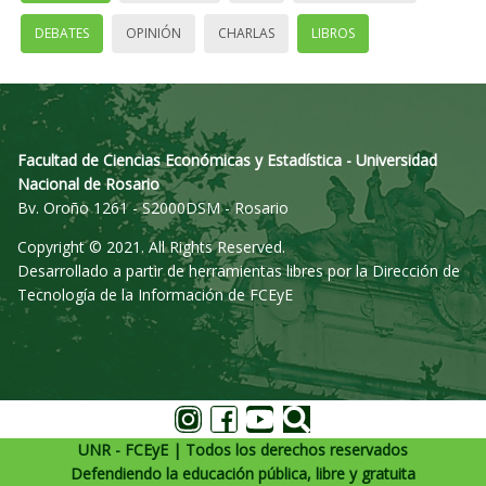
DEBATES
OPINIÓN
CHARLAS
LIBROS
Facultad de Ciencias Económicas y Estadística - Universidad
Nacional de Rosario
Bv. Oroño 1261 - S2000DSM - Rosario
Copyright © 2021. All Rights Reserved.
Desarrollado a partir de herramientas libres por la Dirección de
Tecnología de la Información de FCEyE
UNR - FCEyE | Todos los derechos reservados
Defendiendo la educación pública, libre y gratuita