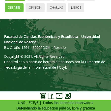
DEBATES
OPINIÓN
CHARLAS
LIBROS
Facultad de Ciencias Económicas y Estadística - Universidad
Nacional de Rosario
Bv. Oroño 1261 - S2000DSM - Rosario
Copyright © 2021. All Rights Reserved.
Desarrollado a partir de herramientas libres por la Dirección de
Tecnología de la Información de FCEyE
UNR - FCEyE | Todos los derechos reservados
Defendiendo la educación pública, libre y gratuita