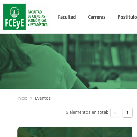
Facultad
Carreras
Postítulo
Inicio
>
Eventos
6 elementos en total:
1