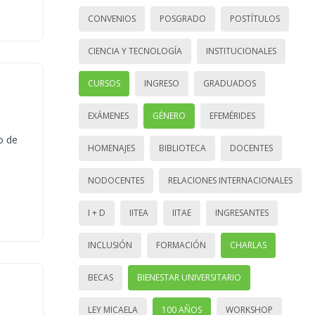
CONVENIOS
POSGRADO
POSTÍTULOS
CIENCIA Y TECNOLOGÍA
INSTITUCIONALES
CURSOS
INGRESO
GRADUADOS
EXÁMENES
GÉNERO
EFEMÉRIDES
o de
HOMENAJES
BIBLIOTECA
DOCENTES
NODOCENTES
RELACIONES INTERNACIONALES
I + D
IITEA
IITAE
INGRESANTES
INCLUSIÓN
FORMACIÓN
CHARLAS
BECAS
BIENESTAR UNIVERSITARIO
LEY MICAELA
100 AÑOS
WORKSHOP