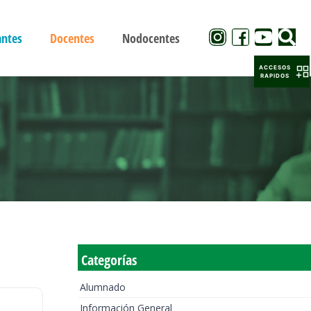
antes
Docentes
Nodocentes
ACCESOS
RAPIDOS
Categorías
Alumnado
Información General