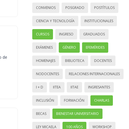
CONVENIOS
POSGRADO
POSTÍTULOS
CIENCIA Y TECNOLOGÍA
INSTITUCIONALES
CURSOS
INGRESO
GRADUADOS
EXÁMENES
GÉNERO
EFEMÉRIDES
o de
HOMENAJES
BIBLIOTECA
DOCENTES
NODOCENTES
RELACIONES INTERNACIONALES
I + D
IITEA
IITAE
INGRESANTES
INCLUSIÓN
FORMACIÓN
CHARLAS
BECAS
BIENESTAR UNIVERSITARIO
LEY MICAELA
100 AÑOS
WORKSHOP