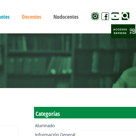
antes
Docentes
Nodocentes
ACCESOS
RAPIDOS
Categorías
Alumnado
Información General