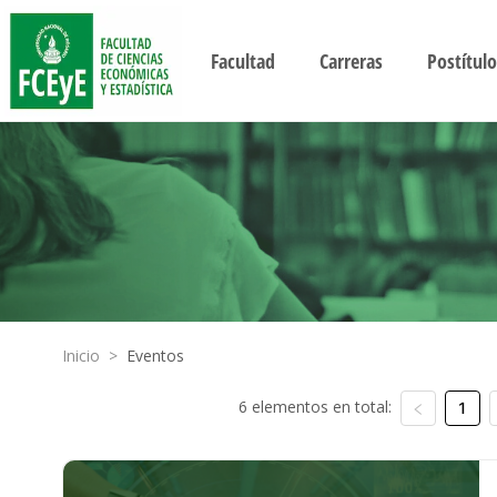
Facultad
Carreras
Postítulo
Inicio
>
Eventos
6 elementos en total:
1