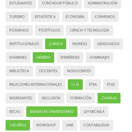
ESTUDIANTES
CONTADOR PÚBLICO
ADMINISTRACIÓN
TURISMO
ESTADÍSTICA
ECONOMÍA
CONVENIOS
POSGRADO
POSTÍTULOS
CIENCIA Y TECNOLOGÍA
INSTITUCIONALES
CURSOS
INGRESO
GRADUADOS
EXÁMENES
GÉNERO
EFEMÉRIDES
HOMENAJES
BIBLIOTECA
DOCENTES
NODOCENTES
RELACIONES INTERNACIONALES
I + D
IITEA
IITAE
INGRESANTES
INCLUSIÓN
FORMACIÓN
CHARLAS
BECAS
BIENESTAR UNIVERSITARIO
LEY MICAELA
100 AÑOS
WORKSHOP
UNR
CONTABILIDAD