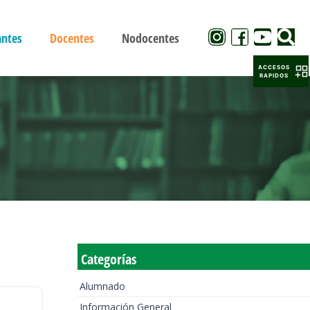
antes
Docentes
Nodocentes
ACCESOS
RAPIDOS
Categorías
Alumnado
Información General