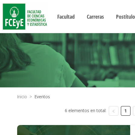
Facultad
Carreras
Postítulo
Inicio
>
Eventos
6 elementos en total:
1