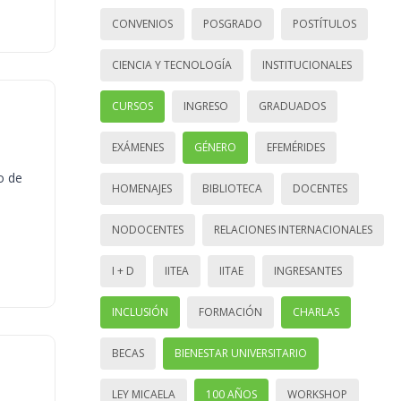
CONVENIOS
POSGRADO
POSTÍTULOS
CIENCIA Y TECNOLOGÍA
INSTITUCIONALES
CURSOS
INGRESO
GRADUADOS
EXÁMENES
GÉNERO
EFEMÉRIDES
o de
HOMENAJES
BIBLIOTECA
DOCENTES
NODOCENTES
RELACIONES INTERNACIONALES
I + D
IITEA
IITAE
INGRESANTES
INCLUSIÓN
FORMACIÓN
CHARLAS
BECAS
BIENESTAR UNIVERSITARIO
LEY MICAELA
100 AÑOS
WORKSHOP