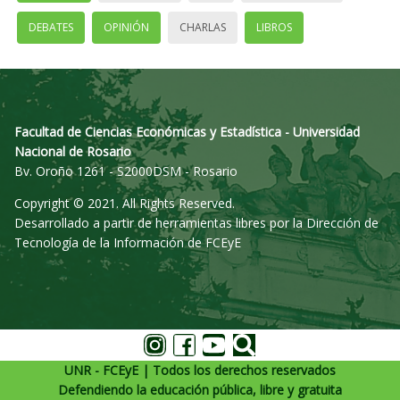
DEBATES
OPINIÓN
CHARLAS
LIBROS
Facultad de Ciencias Económicas y Estadística - Universidad
Nacional de Rosario
Bv. Oroño 1261 - S2000DSM - Rosario
Copyright © 2021. All Rights Reserved.
Desarrollado a partir de herramientas libres por la Dirección de
Tecnología de la Información de FCEyE
UNR - FCEyE | Todos los derechos reservados
Defendiendo la educación pública, libre y gratuita