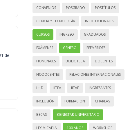
CONVENIOS
POSGRADO
POSTÍTULOS
CIENCIA Y TECNOLOGÍA
INSTITUCIONALES
CURSOS
INGRESO
GRADUADOS
EXÁMENES
GÉNERO
EFEMÉRIDES
21 de
HOMENAJES
BIBLIOTECA
DOCENTES
NODOCENTES
RELACIONES INTERNACIONALES
I + D
IITEA
IITAE
INGRESANTES
INCLUSIÓN
FORMACIÓN
CHARLAS
BECAS
BIENESTAR UNIVERSITARIO
LEY MICAELA
100 AÑOS
WORKSHOP