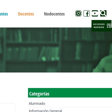
antes
Docentes
Nodocentes
ACCESOS
RAPIDOS
Categorías
Alumnado
Información General