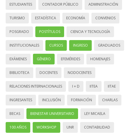
ESTUDIANTES
CONTADOR PÚBLICO
ADMINISTRACIÓN
TURISMO
ESTADÍSTICA
ECONOMÍA
CONVENIOS
POSGRADO
POSTÍTULOS
CIENCIA Y TECNOLOGÍA
INSTITUCIONALES
CURSOS
INGRESO
GRADUADOS
EXÁMENES
GÉNERO
EFEMÉRIDES
HOMENAJES
BIBLIOTECA
DOCENTES
NODOCENTES
RELACIONES INTERNACIONALES
I + D
IITEA
IITAE
INGRESANTES
INCLUSIÓN
FORMACIÓN
CHARLAS
BECAS
BIENESTAR UNIVERSITARIO
LEY MICAELA
100 AÑOS
WORKSHOP
UNR
CONTABILIDAD