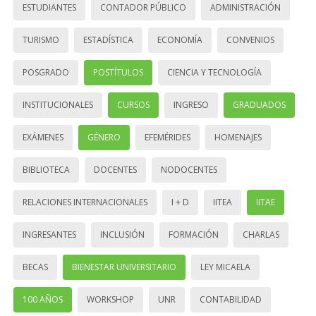
ESTUDIANTES
CONTADOR PÚBLICO
ADMINISTRACIÓN
TURISMO
ESTADÍSTICA
ECONOMÍA
CONVENIOS
POSGRADO
POSTÍTULOS
CIENCIA Y TECNOLOGÍA
INSTITUCIONALES
CURSOS
INGRESO
GRADUADOS
EXÁMENES
GÉNERO
EFEMÉRIDES
HOMENAJES
BIBLIOTECA
DOCENTES
NODOCENTES
RELACIONES INTERNACIONALES
I + D
IITEA
IITAE
INGRESANTES
INCLUSIÓN
FORMACIÓN
CHARLAS
BECAS
BIENESTAR UNIVERSITARIO
LEY MICAELA
100 AÑOS
WORKSHOP
UNR
CONTABILIDAD