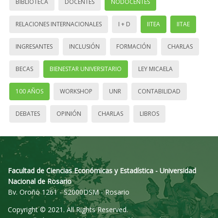
BIBLIOTECA
DOCENTES
NODOCENTES
RELACIONES INTERNACIONALES
I + D
IITEA
IITAE
INGRESANTES
INCLUSIÓN
FORMACIÓN
CHARLAS
BECAS
BIENESTAR UNIVERSITARIO
LEY MICAELA
100 AÑOS
WORKSHOP
UNR
CONTABILIDAD
DEBATES
OPINIÓN
CHARLAS
LIBROS
Facultad de Ciencias Económicas y Estadística - Universidad
Nacional de Rosario
Bv. Oroño 1261 - S2000DSM - Rosario
Copyright © 2021. All Rights Reserved.