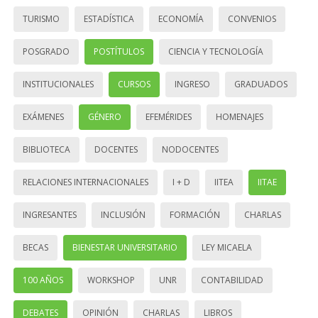
TURISMO
ESTADÍSTICA
ECONOMÍA
CONVENIOS
POSGRADO
POSTÍTULOS
CIENCIA Y TECNOLOGÍA
INSTITUCIONALES
CURSOS
INGRESO
GRADUADOS
EXÁMENES
GÉNERO
EFEMÉRIDES
HOMENAJES
BIBLIOTECA
DOCENTES
NODOCENTES
RELACIONES INTERNACIONALES
I + D
IITEA
IITAE
INGRESANTES
INCLUSIÓN
FORMACIÓN
CHARLAS
BECAS
BIENESTAR UNIVERSITARIO
LEY MICAELA
100 AÑOS
WORKSHOP
UNR
CONTABILIDAD
DEBATES
OPINIÓN
CHARLAS
LIBROS