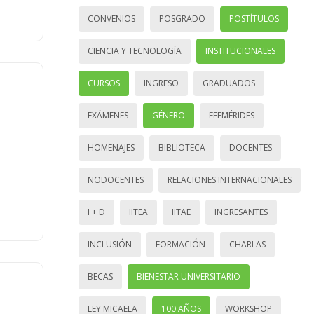
CONVENIOS
POSGRADO
POSTÍTULOS
CIENCIA Y TECNOLOGÍA
INSTITUCIONALES
CURSOS
INGRESO
GRADUADOS
EXÁMENES
GÉNERO
EFEMÉRIDES
HOMENAJES
BIBLIOTECA
DOCENTES
NODOCENTES
RELACIONES INTERNACIONALES
I + D
IITEA
IITAE
INGRESANTES
INCLUSIÓN
FORMACIÓN
CHARLAS
BECAS
BIENESTAR UNIVERSITARIO
LEY MICAELA
100 AÑOS
WORKSHOP