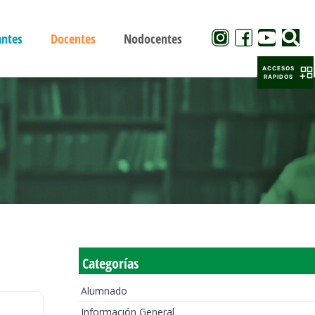
antes
Docentes
Nodocentes
ACCESOS
RAPIDOS
Categorías
Alumnado
Información General