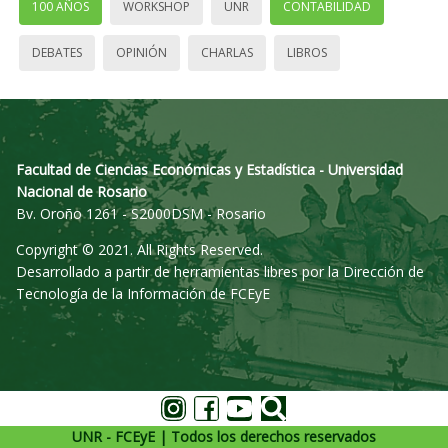
100 AÑOS
WORKSHOP
UNR
CONTABILIDAD
DEBATES
OPINIÓN
CHARLAS
LIBROS
Facultad de Ciencias Económicas y Estadística - Universidad
Nacional de Rosario
Bv. Oroño 1261 - S2000DSM - Rosario
Copyright © 2021. All Rights Reserved.
Desarrollado a partir de herramientas libres por la Dirección de
Tecnología de la Información de FCEyE
UNR - FCEyE | Todos los derechos reservados