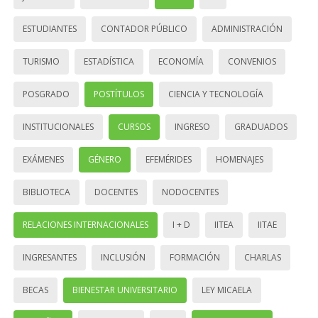
ESTUDIANTES
CONTADOR PÚBLICO
ADMINISTRACIÓN
TURISMO
ESTADÍSTICA
ECONOMÍA
CONVENIOS
POSGRADO
POSTÍTULOS
CIENCIA Y TECNOLOGÍA
INSTITUCIONALES
CURSOS
INGRESO
GRADUADOS
EXÁMENES
GÉNERO
EFEMÉRIDES
HOMENAJES
BIBLIOTECA
DOCENTES
NODOCENTES
RELACIONES INTERNACIONALES
I + D
IITEA
IITAE
INGRESANTES
INCLUSIÓN
FORMACIÓN
CHARLAS
BECAS
BIENESTAR UNIVERSITARIO
LEY MICAELA