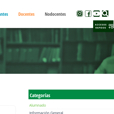
antes
Docentes
Nodocentes
ACCESOS
RAPIDOS
Categorías
Alumnado
Información General