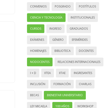
CONVENIOS
POSGRADO
POSTÍTULOS
CIENCIA Y TECNOLOGÍA
INSTITUCIONALES
CURSOS
INGRESO
GRADUADOS
EXÁMENES
GÉNERO
EFEMÉRIDES
HOMENAJES
BIBLIOTECA
DOCENTES
NODOCENTES
RELACIONES INTERNACIONALES
I + D
IITEA
IITAE
INGRESANTES
INCLUSIÓN
FORMACIÓN
CHARLAS
BECAS
BIENESTAR UNIVERSITARIO
LEY MICAELA
100 AÑOS
WORKSHOP