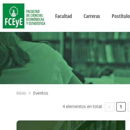
Facultad
Carreras
Postítulo
Inicio
>
Eventos
4 elementos en total:
1