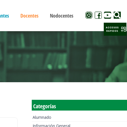
antes
Docentes
Nodocentes
ACCESOS
RAPIDOS
Categorías
Alumnado
Información General