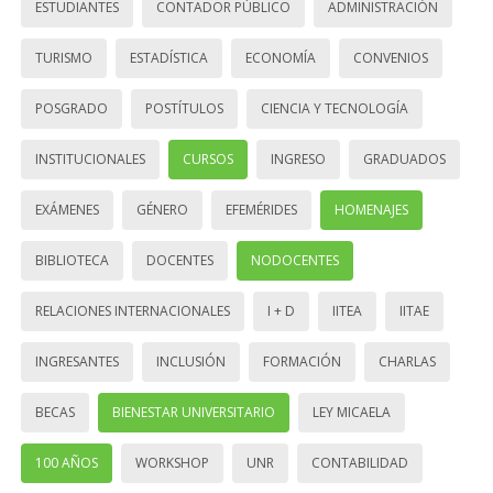
ESTUDIANTES
CONTADOR PÚBLICO
ADMINISTRACIÓN
TURISMO
ESTADÍSTICA
ECONOMÍA
CONVENIOS
POSGRADO
POSTÍTULOS
CIENCIA Y TECNOLOGÍA
INSTITUCIONALES
CURSOS
INGRESO
GRADUADOS
EXÁMENES
GÉNERO
EFEMÉRIDES
HOMENAJES
BIBLIOTECA
DOCENTES
NODOCENTES
RELACIONES INTERNACIONALES
I + D
IITEA
IITAE
INGRESANTES
INCLUSIÓN
FORMACIÓN
CHARLAS
BECAS
BIENESTAR UNIVERSITARIO
LEY MICAELA
100 AÑOS
WORKSHOP
UNR
CONTABILIDAD