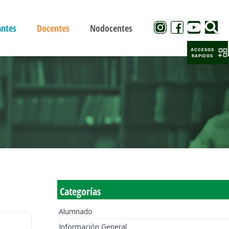
antes
Docentes
Nodocentes
ACCESOS
RAPIDOS
Categorías
Alumnado
Información General