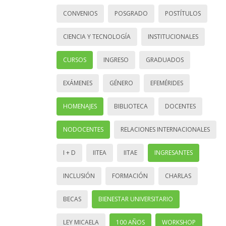
CONVENIOS
POSGRADO
POSTÍTULOS
CIENCIA Y TECNOLOGÍA
INSTITUCIONALES
CURSOS
INGRESO
GRADUADOS
EXÁMENES
GÉNERO
EFEMÉRIDES
HOMENAJES
BIBLIOTECA
DOCENTES
NODOCENTES
RELACIONES INTERNACIONALES
I + D
IITEA
IITAE
INGRESANTES
INCLUSIÓN
FORMACIÓN
CHARLAS
BECAS
BIENESTAR UNIVERSITARIO
LEY MICAELA
100 AÑOS
WORKSHOP