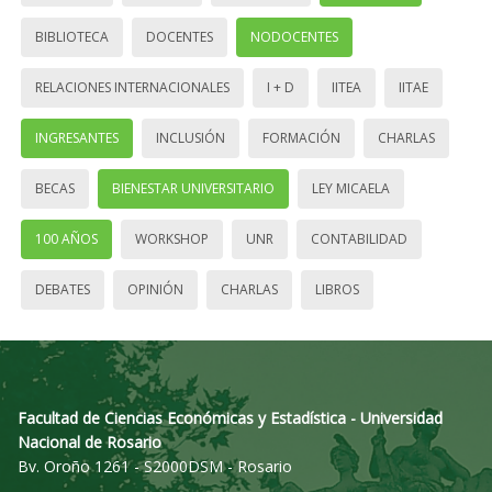
BIBLIOTECA
DOCENTES
NODOCENTES
RELACIONES INTERNACIONALES
I + D
IITEA
IITAE
INGRESANTES
INCLUSIÓN
FORMACIÓN
CHARLAS
BECAS
BIENESTAR UNIVERSITARIO
LEY MICAELA
100 AÑOS
WORKSHOP
UNR
CONTABILIDAD
DEBATES
OPINIÓN
CHARLAS
LIBROS
Facultad de Ciencias Económicas y Estadística - Universidad
Nacional de Rosario
Bv. Oroño 1261 - S2000DSM - Rosario