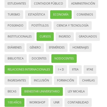
ESTUDIANTES
CONTADOR PÚBLICO
ADMINISTRACIÓN
TURISMO
ESTADÍSTICA
ECONOMÍA
CONVENIOS
POSGRADO
POSTÍTULOS
CIENCIA Y TECNOLOGÍA
INSTITUCIONALES
CURSOS
INGRESO
GRADUADOS
EXÁMENES
GÉNERO
EFEMÉRIDES
HOMENAJES
BIBLIOTECA
DOCENTES
NODOCENTES
RELACIONES INTERNACIONALES
I + D
IITEA
IITAE
INGRESANTES
INCLUSIÓN
FORMACIÓN
CHARLAS
BECAS
BIENESTAR UNIVERSITARIO
LEY MICAELA
100 AÑOS
WORKSHOP
UNR
CONTABILIDAD