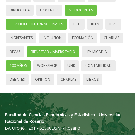
BIBLIOTECA
DOCENTES
NODOCENTES
RELACIONES INTERNACIONALES
I + D
IITEA
IITAE
INGRESANTES
INCLUSIÓN
FORMACIÓN
CHARLAS
BECAS
BIENESTAR UNIVERSITARIO
LEY MICAELA
100 AÑOS
WORKSHOP
UNR
CONTABILIDAD
DEBATES
OPINIÓN
CHARLAS
LIBROS
Facultad de Ciencias Económicas y Estadística - Universidad
Nacional de Rosario
Bv. Oroño 1261 - S2000DSM - Rosario