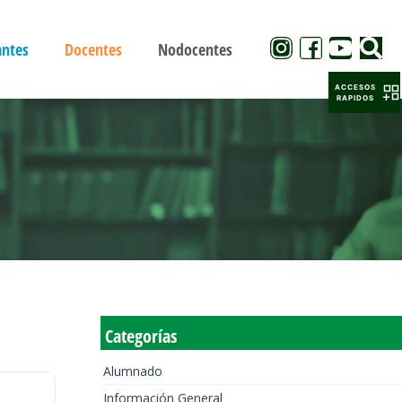
antes
Docentes
Nodocentes
ACCESOS
RAPIDOS
Categorías
Alumnado
Información General