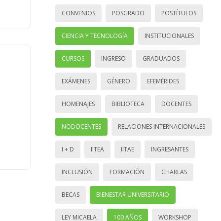
CONVENIOS
POSGRADO
POSTÍTULOS
CIENCIA Y TECNOLOGÍA
INSTITUCIONALES
CURSOS
INGRESO
GRADUADOS
EXÁMENES
GÉNERO
EFEMÉRIDES
HOMENAJES
BIBLIOTECA
DOCENTES
NODOCENTES
RELACIONES INTERNACIONALES
I + D
IITEA
IITAE
INGRESANTES
INCLUSIÓN
FORMACIÓN
CHARLAS
BECAS
BIENESTAR UNIVERSITARIO
LEY MICAELA
100 AÑOS
WORKSHOP