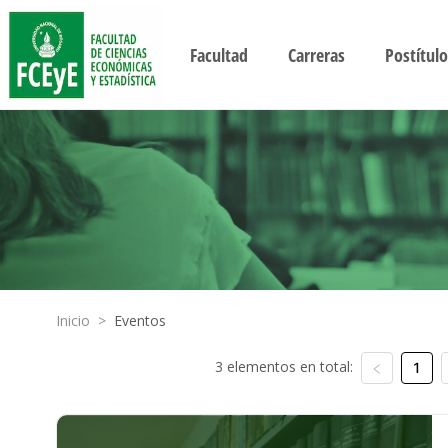
Facultad
Carreras
Postítulo
Inicio
>
Eventos
3 elementos en total:
1