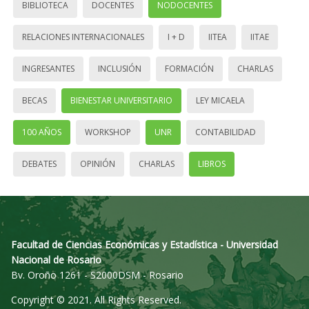
BIBLIOTECA
DOCENTES
NODOCENTES
RELACIONES INTERNACIONALES
I + D
IITEA
IITAE
INGRESANTES
INCLUSIÓN
FORMACIÓN
CHARLAS
BECAS
BIENESTAR UNIVERSITARIO
LEY MICAELA
100 AÑOS
WORKSHOP
UNR
CONTABILIDAD
DEBATES
OPINIÓN
CHARLAS
LIBROS
Facultad de Ciencias Económicas y Estadística - Universidad
Nacional de Rosario
Bv. Oroño 1261 - S2000DSM - Rosario
Copyright © 2021. All Rights Reserved.