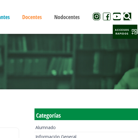
antes
Docentes
Nodocentes
ACCESOS
RAPIDOS
Categorías
Alumnado
Información General