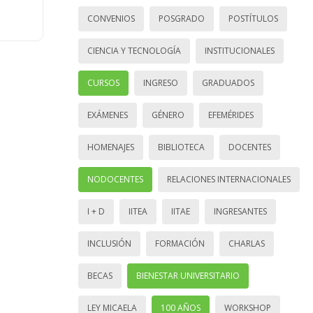
CONVENIOS
POSGRADO
POSTÍTULOS
CIENCIA Y TECNOLOGÍA
INSTITUCIONALES
CURSOS
INGRESO
GRADUADOS
EXÁMENES
GÉNERO
EFEMÉRIDES
HOMENAJES
BIBLIOTECA
DOCENTES
NODOCENTES
RELACIONES INTERNACIONALES
I + D
IITEA
IITAE
INGRESANTES
INCLUSIÓN
FORMACIÓN
CHARLAS
BECAS
BIENESTAR UNIVERSITARIO
LEY MICAELA
100 AÑOS
WORKSHOP