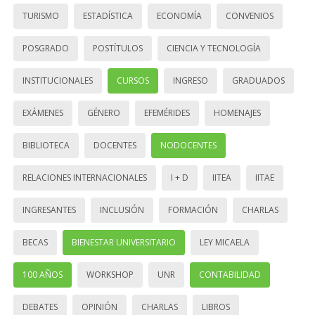
TURISMO
ESTADÍSTICA
ECONOMÍA
CONVENIOS
POSGRADO
POSTÍTULOS
CIENCIA Y TECNOLOGÍA
INSTITUCIONALES
CURSOS
INGRESO
GRADUADOS
EXÁMENES
GÉNERO
EFEMÉRIDES
HOMENAJES
BIBLIOTECA
DOCENTES
NODOCENTES
RELACIONES INTERNACIONALES
I + D
IITEA
IITAE
INGRESANTES
INCLUSIÓN
FORMACIÓN
CHARLAS
BECAS
BIENESTAR UNIVERSITARIO
LEY MICAELA
100 AÑOS
WORKSHOP
UNR
CONTABILIDAD
DEBATES
OPINIÓN
CHARLAS
LIBROS