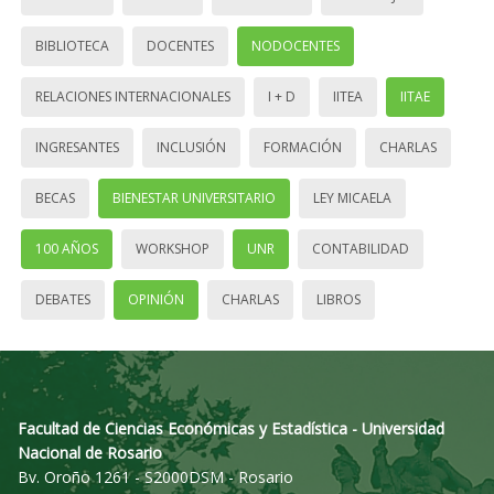
BIBLIOTECA
DOCENTES
NODOCENTES
RELACIONES INTERNACIONALES
I + D
IITEA
IITAE
INGRESANTES
INCLUSIÓN
FORMACIÓN
CHARLAS
BECAS
BIENESTAR UNIVERSITARIO
LEY MICAELA
100 AÑOS
WORKSHOP
UNR
CONTABILIDAD
DEBATES
OPINIÓN
CHARLAS
LIBROS
Facultad de Ciencias Económicas y Estadística - Universidad
Nacional de Rosario
Bv. Oroño 1261 - S2000DSM - Rosario