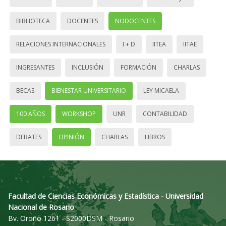
BIBLIOTECA
DOCENTES
NODOCENTES
RELACIONES INTERNACIONALES
I + D
IITEA
IITAE
INGRESANTES
INCLUSIÓN
FORMACIÓN
CHARLAS
BECAS
BIENESTAR UNIVERSITARIO
LEY MICAELA
100 AÑOS
WORKSHOP
UNR
CONTABILIDAD
DEBATES
OPINIÓN
CHARLAS
LIBROS
Facultad de Ciencias Económicas y Estadística - Universidad
Nacional de Rosario
Bv. Oroño 1261 - S2000DSM - Rosario