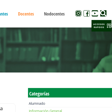
antes
Docentes
Nodocentes
ACCESOS
RAPIDOS
Categorías
Alumnado
la
Información General