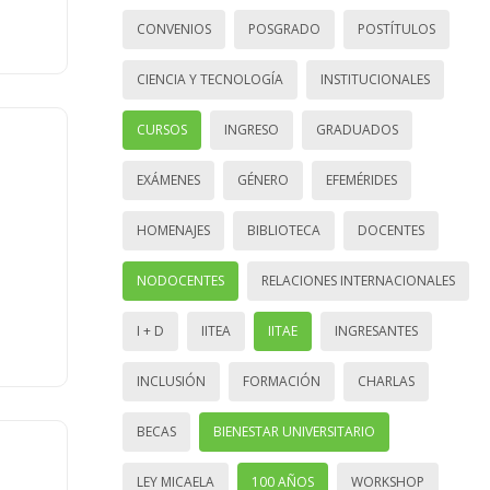
CONVENIOS
POSGRADO
POSTÍTULOS
CIENCIA Y TECNOLOGÍA
INSTITUCIONALES
CURSOS
INGRESO
GRADUADOS
EXÁMENES
GÉNERO
EFEMÉRIDES
HOMENAJES
BIBLIOTECA
DOCENTES
NODOCENTES
RELACIONES INTERNACIONALES
I + D
IITEA
IITAE
INGRESANTES
INCLUSIÓN
FORMACIÓN
CHARLAS
BECAS
BIENESTAR UNIVERSITARIO
LEY MICAELA
100 AÑOS
WORKSHOP