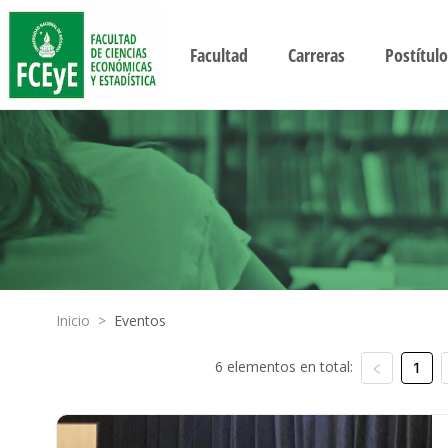
Facultad
Carreras
Postítulo
Inicio
>
Eventos
6 elementos en total:
1