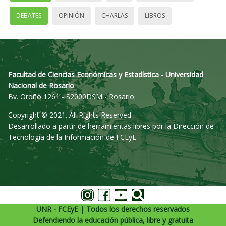
DEBATES
OPINIÓN
CHARLAS
LIBROS
Facultad de Ciencias Económicas y Estadística - Universidad
Nacional de Rosario
Bv. Oroño 1261 - S2000DSM - Rosario
Copyright © 2021. All Rights Reserved.
Desarrollado a partir de herramientas libres por la Dirección de
Tecnología de la Información de FCEyE
UNR - FCEyE | Todos los derechos reservados
Defendiendo la educación pública, libre y gratuita