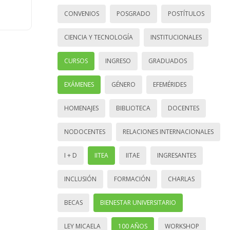
CONVENIOS
POSGRADO
POSTÍTULOS
CIENCIA Y TECNOLOGÍA
INSTITUCIONALES
CURSOS
INGRESO
GRADUADOS
EXÁMENES
GÉNERO
EFEMÉRIDES
HOMENAJES
BIBLIOTECA
DOCENTES
NODOCENTES
RELACIONES INTERNACIONALES
I + D
IITEA
IITAE
INGRESANTES
INCLUSIÓN
FORMACIÓN
CHARLAS
BECAS
BIENESTAR UNIVERSITARIO
LEY MICAELA
100 AÑOS
WORKSHOP