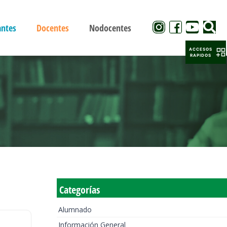
antes
Docentes
Nodocentes
ACCESOS
RAPIDOS
Categorías
Alumnado
Información General