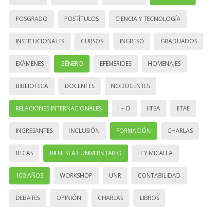
POSGRADO
POSTÍTULOS
CIENCIA Y TECNOLOGÍA
INSTITUCIONALES
CURSOS
INGRESO
GRADUADOS
EXÁMENES
GÉNERO
EFEMÉRIDES
HOMENAJES
BIBLIOTECA
DOCENTES
NODOCENTES
RELACIONES INTERNACIONALES
I + D
IITEA
IITAE
INGRESANTES
INCLUSIÓN
FORMACIÓN
CHARLAS
BECAS
BIENESTAR UNIVERSITARIO
LEY MICAELA
100 AÑOS
WORKSHOP
UNR
CONTABILIDAD
DEBATES
OPINIÓN
CHARLAS
LIBROS