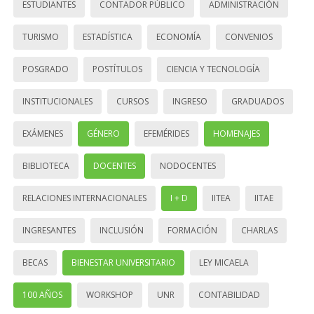
ESTUDIANTES
CONTADOR PÚBLICO
ADMINISTRACIÓN
TURISMO
ESTADÍSTICA
ECONOMÍA
CONVENIOS
POSGRADO
POSTÍTULOS
CIENCIA Y TECNOLOGÍA
INSTITUCIONALES
CURSOS
INGRESO
GRADUADOS
EXÁMENES
GÉNERO
EFEMÉRIDES
HOMENAJES
BIBLIOTECA
DOCENTES
NODOCENTES
RELACIONES INTERNACIONALES
I + D
IITEA
IITAE
INGRESANTES
INCLUSIÓN
FORMACIÓN
CHARLAS
BECAS
BIENESTAR UNIVERSITARIO
LEY MICAELA
100 AÑOS
WORKSHOP
UNR
CONTABILIDAD