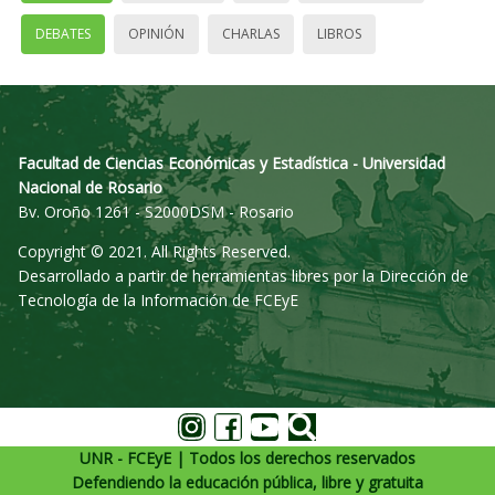
DEBATES
OPINIÓN
CHARLAS
LIBROS
Facultad de Ciencias Económicas y Estadística - Universidad
Nacional de Rosario
Bv. Oroño 1261 - S2000DSM - Rosario
Copyright © 2021. All Rights Reserved.
Desarrollado a partir de herramientas libres por la Dirección de
Tecnología de la Información de FCEyE
UNR - FCEyE | Todos los derechos reservados
Defendiendo la educación pública, libre y gratuita