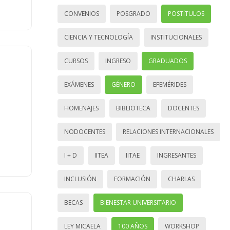
CONVENIOS
POSGRADO
POSTÍTULOS
CIENCIA Y TECNOLOGÍA
INSTITUCIONALES
CURSOS
INGRESO
GRADUADOS
EXÁMENES
GÉNERO
EFEMÉRIDES
HOMENAJES
BIBLIOTECA
DOCENTES
NODOCENTES
RELACIONES INTERNACIONALES
I + D
IITEA
IITAE
INGRESANTES
INCLUSIÓN
FORMACIÓN
CHARLAS
BECAS
BIENESTAR UNIVERSITARIO
LEY MICAELA
100 AÑOS
WORKSHOP