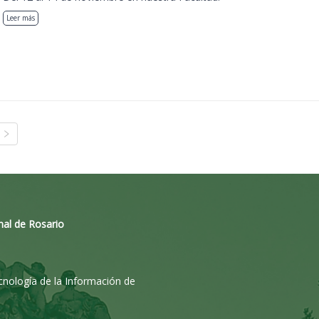
Leer más
nal de Rosario
ecnología de la Información de