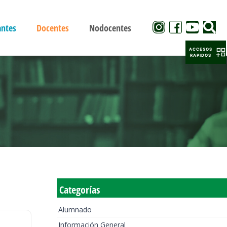
antes
Docentes
Nodocentes
ACCESOS
RAPIDOS
Categorías
Alumnado
Información General