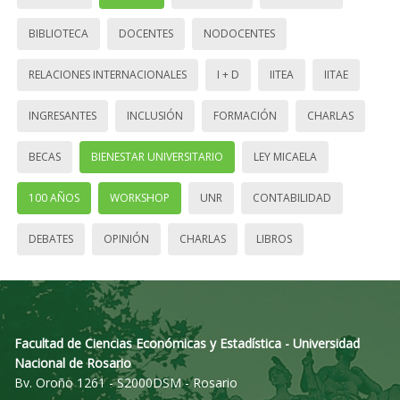
BIBLIOTECA
DOCENTES
NODOCENTES
RELACIONES INTERNACIONALES
I + D
IITEA
IITAE
INGRESANTES
INCLUSIÓN
FORMACIÓN
CHARLAS
BECAS
BIENESTAR UNIVERSITARIO
LEY MICAELA
100 AÑOS
WORKSHOP
UNR
CONTABILIDAD
DEBATES
OPINIÓN
CHARLAS
LIBROS
Facultad de Ciencias Económicas y Estadística - Universidad
Nacional de Rosario
Bv. Oroño 1261 - S2000DSM - Rosario